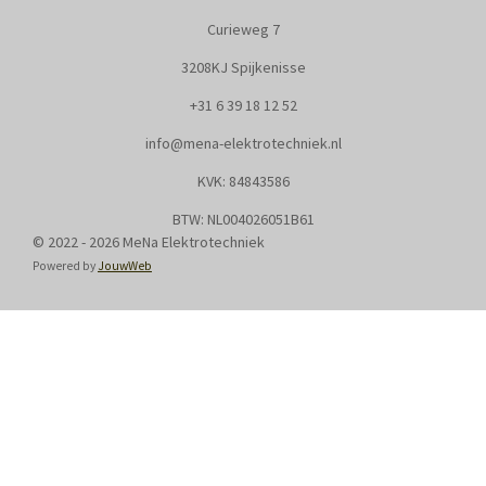
Curieweg 7
3208KJ Spijkenisse
+31
6 39 18 12 52
info@mena-elektrotechniek.nl
KVK: 8
4843586
BTW: NL004026051B61
© 2022 - 2026 MeNa Elektrotechniek
Powered by
JouwWeb